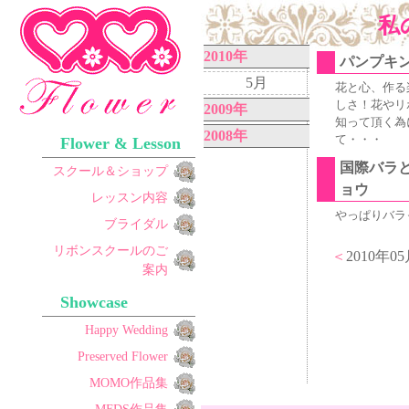
私
2010年
パンプキ
5月
花と心、作る
しさ！花やリ
2009年
知って頂く為
2008年
て・・・
Flower & Lesson
国際バラ
スクール＆ショップ
ョウ
レッスン内容
やっぱりバラ
ブライダル
リボンスクールのご
＜
2010年0
案内
Showcase
Happy Wedding
Preserved Flower
MOMO作品集