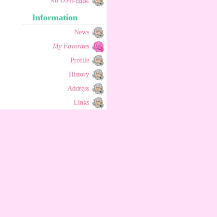
MFDS作品集
Information
News
My Favorites
Profile
History
Address
Links