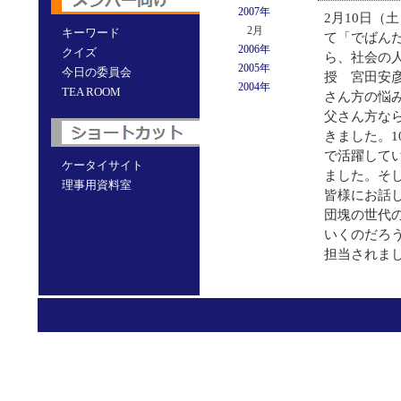
2007年
2月10日（
2月
キーワード
て「でばんだ
2006年
クイズ
ら、社会の
2005年
今日の委員会
授 宮田安
2004年
TEA ROOM
さん方の悩
父さん方な
きました。
で活躍して
ケータイサイト
ました。そ
理事用資料室
皆様にお話
団塊の世代
いくのだろ
担当されま