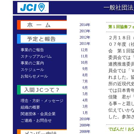
一般社団法
2014年
第１回協奏フ
2013年
2012年
２月１８日
2011年
０７年度（
事業のご報告
12月
会 第１回
スナップアルバム
11月
委員会では
10月
事業のご案内
連携推進委
9月
スケジュール
員会では「
8月
お知らせメール
れました。
7月
所の近現代
6月
では日本青
5月
佳隆 君が
4月
理念・方針・メッセージ
る事～と題
3月
組織の概要
伝えていか
1月
関連団体・会員企業
した。参加
2010年
ご連絡・お問合せ
2009年
でばんだ！お父
2008年