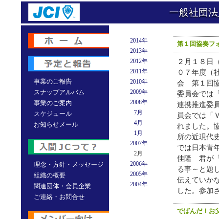
一般社団法
2014年
第１回協奏フ
2013年
2012年
２月１８日
2011年
０７年度（
事業のご報告
2010年
会 第１回
スナップアルバム
2009年
委員会では
2008年
事業のご案内
連携推進委
7月
スケジュール
員会では「
4月
お知らせメール
れました。
1月
所の近現代
2007年
では日本青
2月
佳隆 君が
2006年
理念・方針・メッセージ
る事～と題
2005年
組織の概要
伝えていか
2004年
関連団体・会員企業
した。参加
ご連絡・お問合せ
でばんだ！お父