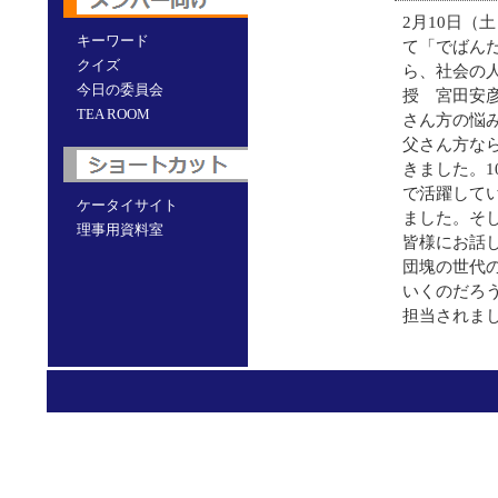
2月10日（
キーワード
て「でばんだ
クイズ
ら、社会の
今日の委員会
授 宮田安
TEA ROOM
さん方の悩
父さん方な
きました。
で活躍して
ケータイサイト
ました。そ
理事用資料室
皆様にお話
団塊の世代
いくのだろ
担当されま