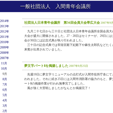
一般社団法人 入間青年会議所
2014年
社団法人日本青年会議所 第56回会員大会帯広大会
2007年9
2013年
九月二十七日から三十日と社団法人日本青年会議所全国会員大
2012年
大会が盛大に開催されました。27・28日はセミナーが、29日には
2011年
会が30日には記念式典が執り行われました。
2010年
三十日の記念式典では常陸宮殿下妃殿下や麻生太郎氏などたく
2009年
来賓が出席されていました。
2008年
2007年
11月
夢文字パートⅡを掲揚しました
2007年9月25日
10月
9月
先週19日に夢文字リニューアルの点灯式が入間市役所庁舎にて
われました。それに続き25日には入間市消防署の協力のもと、夢
8月
ートⅡの掲揚作業が行われ無事完了しました。
7月
風が強く大苦戦しましたがなんとか掲揚完了！
6月
5月
4月
3月
2月