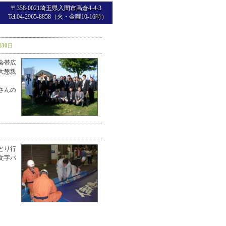
〒358-0021埼玉県入間市高倉4-4-3
Tel:04-2965-8858（火・金曜10-16時）
月30日
会帯広
大懇親
さんの
とり行
文字パ