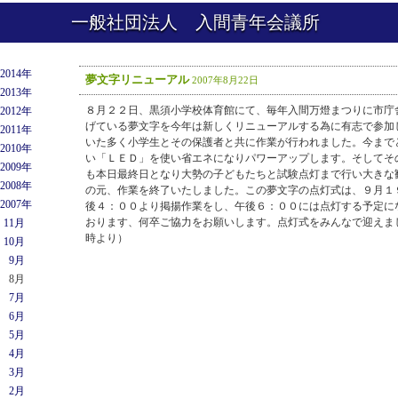
一般社団法人 入間青年会議所
2014年
夢文字リニューアル
2007年8月22日
2013年
８月２２日、黒須小学校体育館にて、毎年入間万燈まつりに市庁
2012年
げている夢文字を今年は新しくリニューアルする為に有志で参加
2011年
いた多く小学生とその保護者と共に作業が行われました。今まで
2010年
い「ＬＥＤ」を使い省エネになりパワーアップします。そしてそ
2009年
も本日最終日となり大勢の子どもたちと試験点灯まで行い大きな
2008年
の元、作業を終了いたしました。この夢文字の点灯式は、９月１
2007年
後４：００より掲揚作業をし、午後６：００には点灯する予定に
おります、何卒ご協力をお願いします。点灯式をみんなで迎えま
11月
時より）
10月
9月
8月
7月
6月
5月
4月
3月
2月