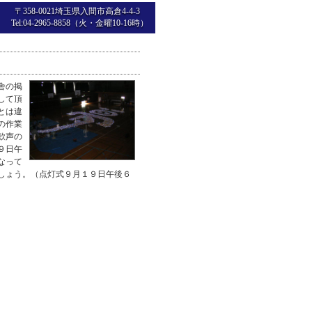
〒358-0021埼玉県入間市高倉4-4-3
Tel:04-2965-8858（火・金曜10-16時）
舎の掲
して頂
とは違
の作業
歓声の
９日午
なって
しょう。（点灯式９月１９日午後６