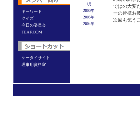
1月
ではの大変
2006年
キーワード
ーの皆様お
2005年
クイズ
次回も乞う
2004年
今日の委員会
TEA ROOM
ケータイサイト
理事用資料室