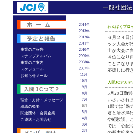
一般社団法
2014年
わんぱくブロ
2013年
2012年
６月２４日(
2011年
ック大会が
事業のご報告
2010年
士が大会に
スナップアルバム
2009年
４位になり
2008年
事業のご案内
ことになり
2007年
スケジュール
応援しに行
11月
お知らせメール
10月
入間JCアカデ
9月
5月28日勤
8月
7月
いさいされ
理念・方針・メッセージ
6月
1部では｢魅
組織の概要
5月
君と清水洋
関連団体・会員企業
4月
や経験談、
ご連絡・お問合せ
3月
では「心配
2月
の新木鉱泉