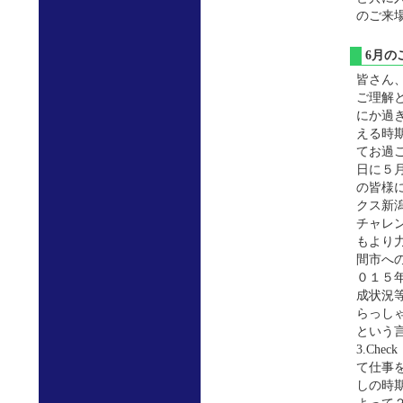
のご来
6月
皆さん
ご理解
にか過
える時
てお過
日に５
の皆様
クス新
チャレ
もより
間市へ
０１５
成状況
らっし
という言
3.Ch
て仕事
しの時