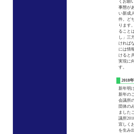
くお願
事態が
い新成
件。ど
ります
ること
し」三
ければ
には情
けると
実現に
す
201
新年明
新年の
会議所
団体の
ました
議所2
宜しく
を生み