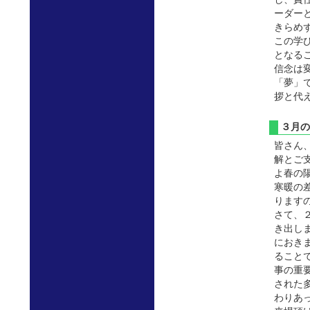
ーダー
きらめ
この学
となる
信念は
「夢」
拶と代
３月
皆さん
解とご
よ春の
寒暖の
ります
さて、
き出し
におき
ること
事の重
された
わりあ