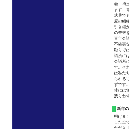
会、埼
ます。
式典でも
度の組
引き継
の未来
青年会
不確実
独りで
議所に
会議所
す。そ
は私た
られる
ずです
体には
残りわず
新年
明けま
した全
ただき