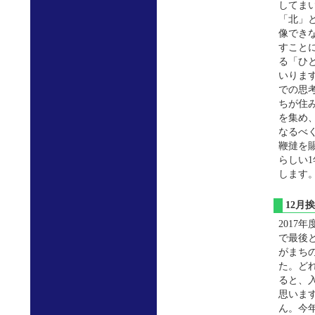
してま
「北」
像でき
すこと
る「ひ
いりま
での思
ちが住
を集め
なるべ
鞭撻を
らしい
します
12
201
で最後
がまち
た。ど
ると、
思いま
ん。今