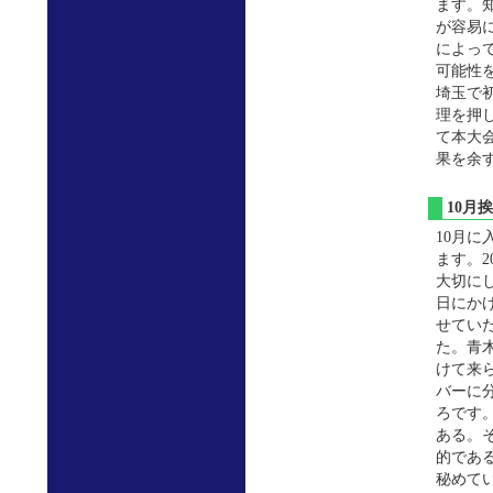
ます。
が容易
によっ
可能性
埼玉で
理を押
て本大
果を余
10
10月
ます。
大切に
日にか
せていた
た。青
けて来
バーに
ろです
ある。
的であ
秘めて