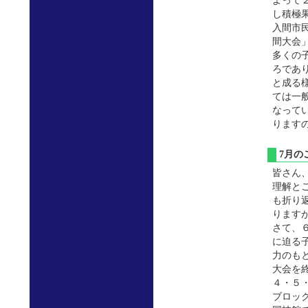
よって
し積極
入間市
間大会
多くの
ろであ
と成る
ては一般
なって
ります
7月
皆さん
理解と
も折り
ります
さて、
に迫る
力のも
大会を
４・５
ブロッ