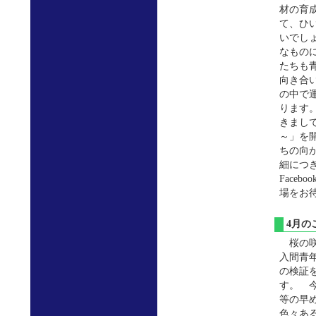
材の育
て、ひ
いでし
なもの
たちも
向き合
の中で
ります
きまし
～」を
ちの向
細につ
Face
場をお
4月
桜の咲
入間青
の検証
す。 
等の早
色々あ