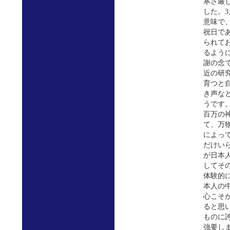
寒さ厳
した。
意味で
祝日で
られて
るよう
謝の念
近の研
育つと
き声な
うです
百万の
て、万
によっ
だけい
が日本
してそ
体験的
本人の
心こそ
ると思
ものに
強要し