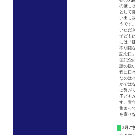
の厳し
として
い出し
うです
いただ
子ども
には「
不明確
記念日
国記念
話の扱
程に日
なのは
かでは
に繋が
子ども
す。青
集まっ
を寄せ
3月