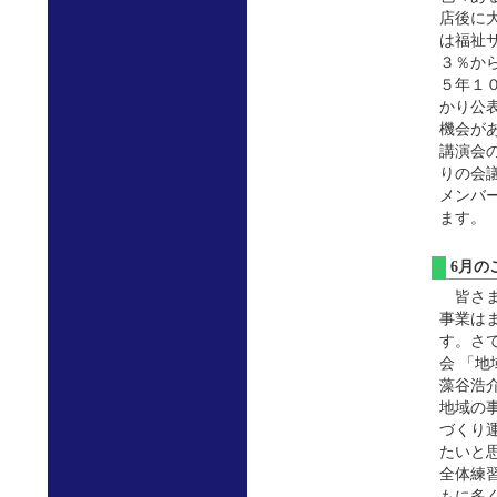
店後に
は福祉
３％か
５年１
かり公
機会が
講演会
りの会
メンバ
ます。
6月
皆さま
事業は
す。さ
会 「
藻谷浩
地域の
づくり
たいと
全体練
もに多