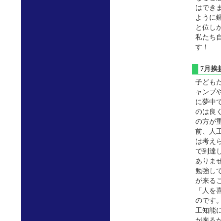
はでき
ように
と位し
私たち
す！
7月
子ども
ャンプ
に夢中
のは良
の方が
前、人
は考え
で到達
ありま
勉強し
が来る
「人を
のです
工知能
が来る