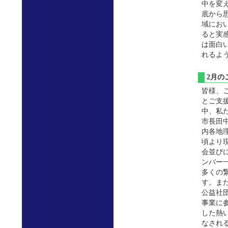
中を変
底から
域にお
ると実
は面白
れるよ
2月
皆様、
とご支
中、私
市長田
内各地
頃より
会並び
ンバー
多くの
す。ま
公益社
事業に
した熱
なされ