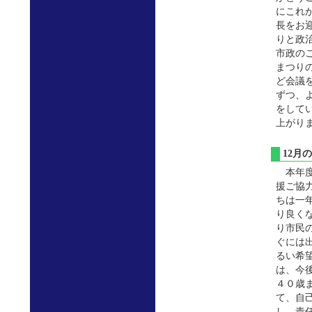
にこれ
長をお
りと政
市政の
まつり
ど会議
ずつ、
をして
上がり
12
本年度
援ご協
ちは一
り良く
り市民
ぐには
るい希
は、今
４０歳
て、自
し、責