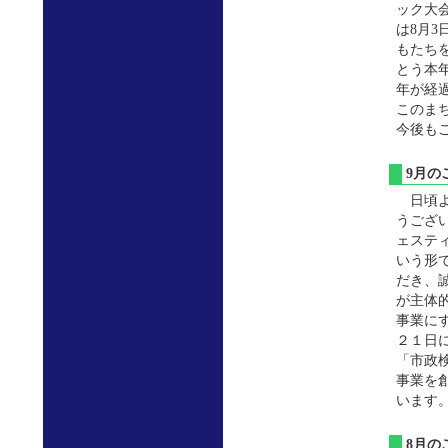
ック大
は8月
もたち
とう本
年が経
このま
今後も
9月
日頃よ
うござ
ェステ
いう形
だき、
が主体
事業に
２１日
「市政
事業を
います
8月