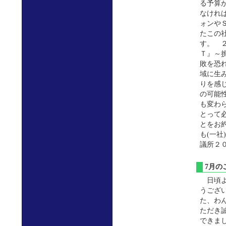
る予算
なけれ
ォンや
たこの
す。 
Ｔ』～
敗を恐
域に生
りを感
の可能
も変わ
とって
とをお
も(一社
議所２
7月
日頃よ
うござ
た、わ
ただき
できま