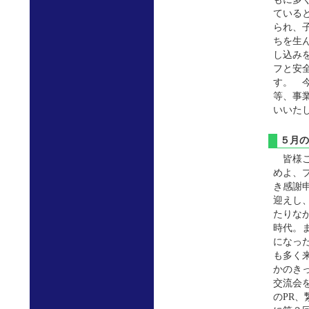
ている
られ、
ちを生
し込み
フと安
す。 
等、事
いいた
５月
皆様こ
めよ、
き感謝
迎えし
たりな
時代。
になっ
も多く
かのき
交流会
のPR