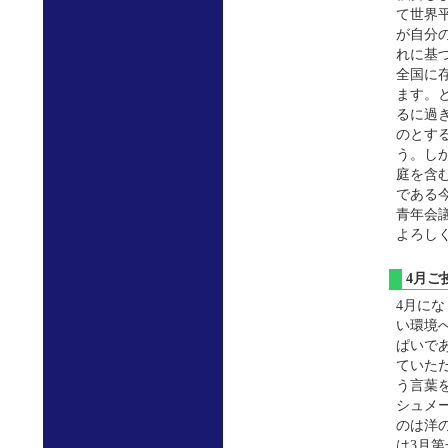
て世界
が自分
れに基
全国に
ます。
るに過
のとす
う。し
庭を含
である
青年会
よろし
4月
4月に
い環境
ぱいで
ていた
う言葉
シュメ
のは洋
は3月