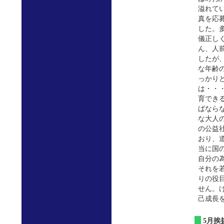
溢れて
真を応
した。
儀正し
ん、人
したが
な年齢
っかり
は・・
育でき
ばなら
な大人
の公益
おり、
当に国
自分の
それを
りの役
せん。
己成長
5月