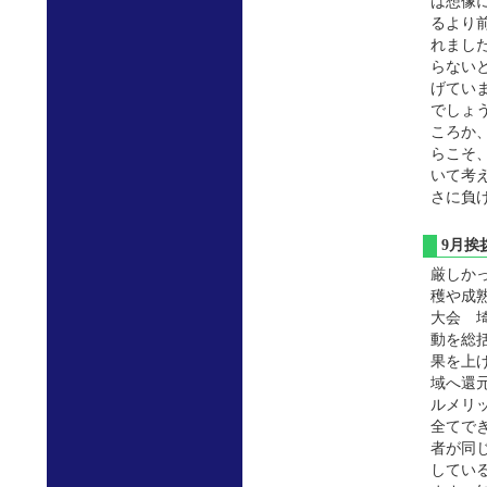
は想像
るより
れまし
らない
げてい
でしょ
ころか
らこそ
いて考
さに負
9月
厳しか
穫や成
大会 
動を総
果を上
域へ還
ルメリ
全てで
者が同
してい