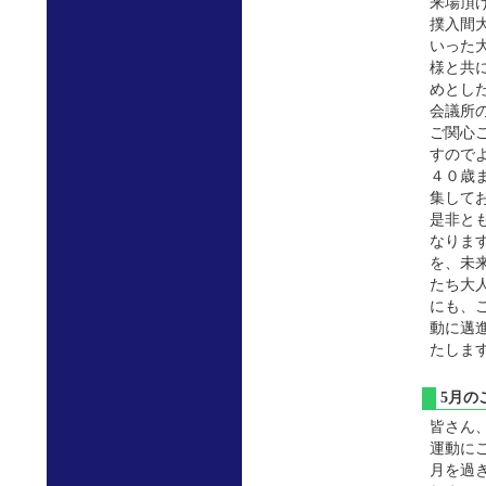
来場頂
撲入間
いった
様と共
めとし
会議所の
ご関心
すので
４０歳
集して
是非と
なりま
を、未
たち大
にも、
動に邁
たしま
5月
皆さん
運動に
月を過