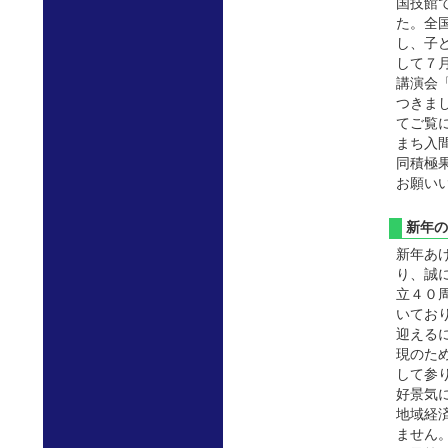
国技館
た。全
し、子
して７
講演会
つきまし
てご覧
まち入
同積極
お願い
新年
新年あ
り、誠
立４０
いてお
迎える
現のた
して参
好景気
地域経
ません