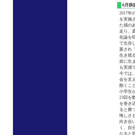
6月
201
を実施
た感の
走り、
化論を
て生存
案され
生き残
前に生
も実感
今では
会を支
飽くこ
小学生
23回
を巻き
ると勝
悔しさ
向き合
く、自
なると