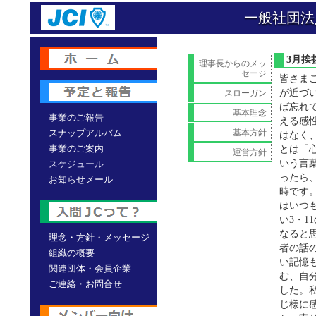
一般社団法
3月
理事長からのメッ
セージ
皆さま
が近づ
スローガン
ば忘れ
基本理念
事業のご報告
える感
基本方針
スナップアルバム
はなく
事業のご案内
とは「
運営方針
いう言
スケジュール
ったら
お知らせメール
時です
はいつ
い3・
なると
理念・方針・メッセージ
者の話
組織の概要
い記憶
関連団体・会員企業
む、自
ご連絡・お問合せ
した。
じ様に