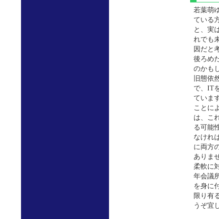
若葉萌
ている
と、実
れでも
因だと
後ろめ
のかも
旧態依
で、I
ていま
ことに
は、こ
る可能
なけれ
に両方
ありま
柔軟に
年会議
を身に
限り有
うぞ宜