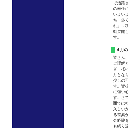
で活躍
の奉仕
いよい
ち、多
れ」～
動展開
す。
４月
皆さん
ご理解
ぎ、桜
月とな
少しの
す。皆
に強い
す。さ
面では
久しい
る差異
会経験
も繰り