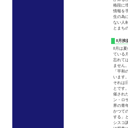
格段に
情報を
生の為
ない人
とまち
8月
8月は
ている
忘れて
ません
「平和
います
それは
とです。
催された
ン・ロ
界の青
かつて
する」
シスコ