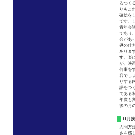
るつく
りもこ
確信を
です。
青年会
であり
会があ
処の仕
ありま
す。楽
が、映
何事を
容でし
りする
語をつ
である
年度も
後の月
11
入間万
さを感