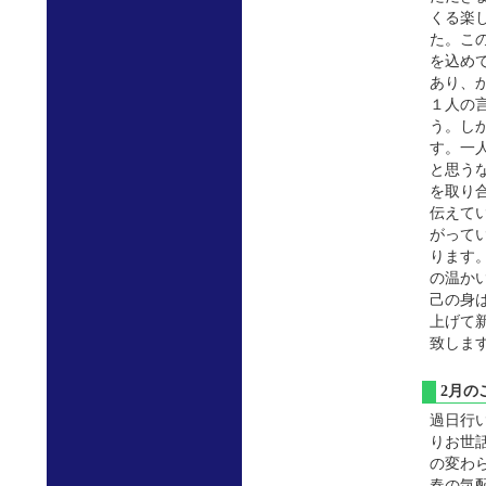
くる楽
た。こ
を込め
あり、
１人の
う。し
す。一
と思う
を取り
伝えて
がって
ります
の温か
己の身
上げて
致しま
2月
過日行
りお世
の変わ
春の気