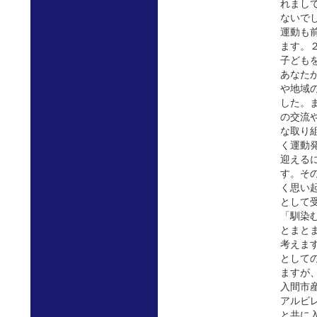
れまし
ないで
運動も
ます。
子ども
あなた
や地域
した。
の交流
な取り
く運動
迎える
す。そ
く思い
として
「馴染
とまと
考えま
として
ますが
入間市
アルビ
と共に