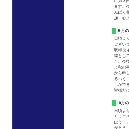
に第３
ます。
んぱく
加、心
８月
日頃よ
ござい
取締役
織とし
た。今
よ秋の
から申
るべく
しかで
皆様方
10
日頃よ
とうご
ぼう！
がとう