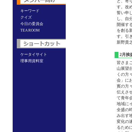
と、寄
す。改
キーワード
誓い申
クイズ
し、自
今日の委員会
開催す
TEA ROOM
を創る
す。引
新野貴
ケータイサイト
2月
理事用資料室
皆さま
山展望
くの方
会」に
賓の方
伝えさ
て青年
地域にイ
全盛の
み出す
変化の
るため